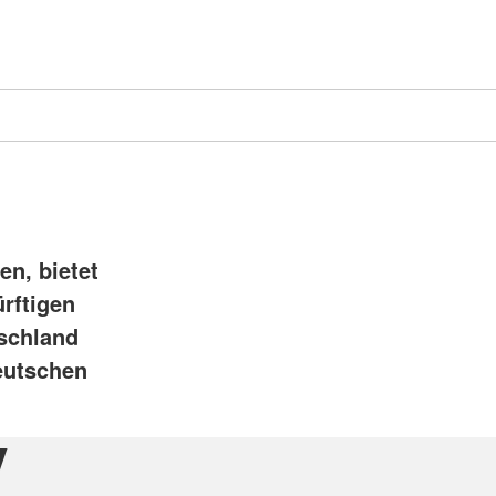
en, bietet
rftigen
tschland
Deutschen
V